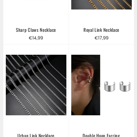
Sharp Claws Necklace
Royal Link Necklace
Regular
Regular
€14,99
€17,99
price
price
Urban Link Necklace
Double Hoop Earring