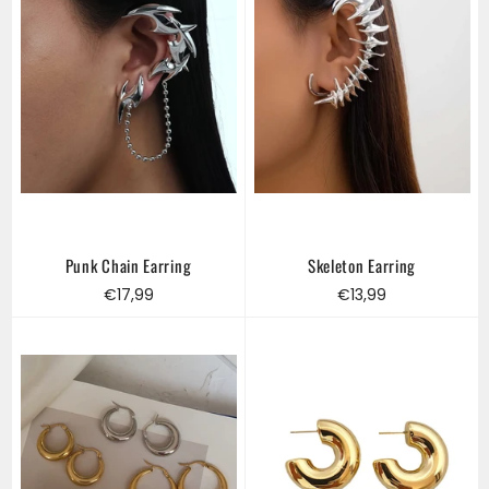
Punk Chain Earring
Skeleton Earring
Regular
Regular
€17,99
€13,99
price
price