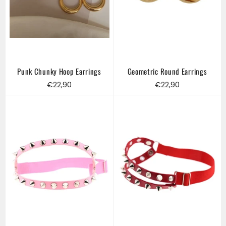
Punk Chunky Hoop Earrings
Geometric Round Earrings
Regular
Regular
€22,90
€22,90
price
price