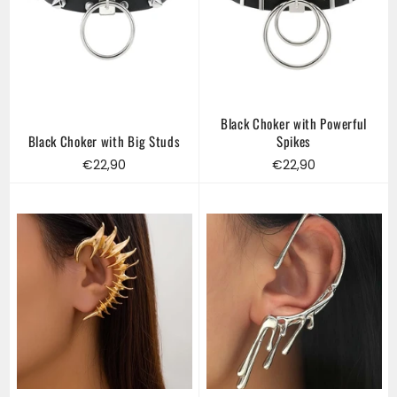
Black Choker with Powerful
Black Choker with Big Studs
Spikes
Regular
Regular
€22,90
€22,90
price
price