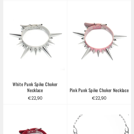
price
price
White Punk Spike Choker
Necklace
Pink Punk Spike Choker Necklace
Regular
Regular
€22,90
€22,90
price
price