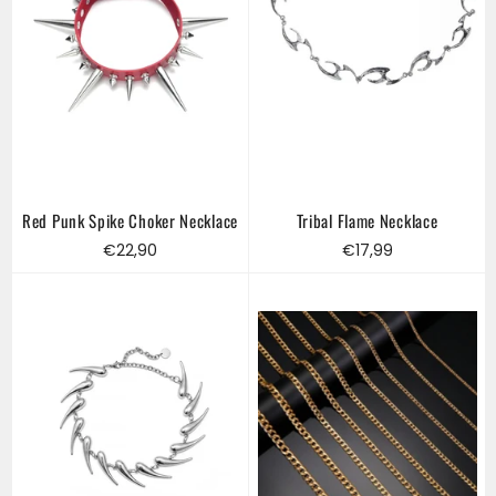
Red Punk Spike Choker Necklace
Tribal Flame Necklace
Regular
Regular
€22,90
€17,99
price
price