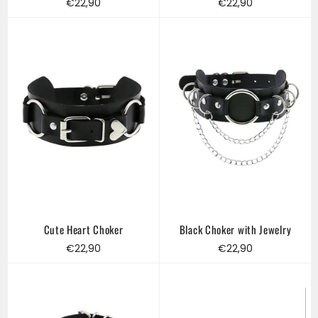
Regular
Regular
€22,90
€22,90
price
price
Cute Heart Choker
Black Choker with Jewelry
Regular
Regular
€22,90
€22,90
price
price