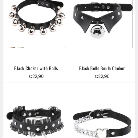
Black Choker with Balls
Black Belle Boule Choker
Regular
Regular
€22,90
€22,90
price
price