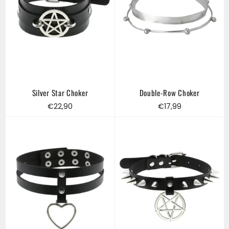
Silver Star Choker
Double-Row Choker
Regular
Regular
€22,90
€17,99
price
price