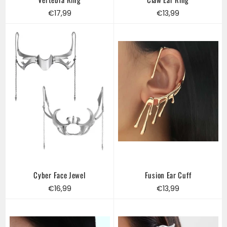
Regular
Regular
€17,99
€13,99
price
price
Cyber Face Jewel
Fusion Ear Cuff
Regular
Regular
€16,99
€13,99
price
price