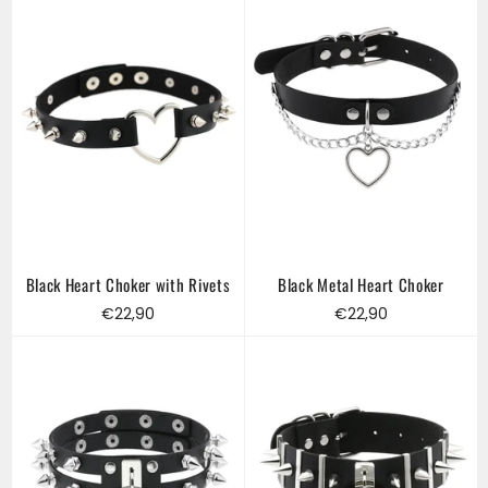
Black Heart Choker with Rivets
Black Metal Heart Choker
Regular
Regular
€22,90
€22,90
price
price