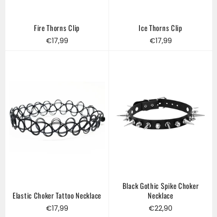
Fire Thorns Clip
Ice Thorns Clip
Regular
Regular
€17,99
€17,99
price
price
Black Gothic Spike Choker
Elastic Choker Tattoo Necklace
Necklace
Regular
Regular
€17,99
€22,90