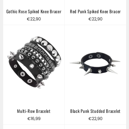
Gothic Rose Spiked Knee Bracer
Red Punk Spiked Knee Bracer
Regular
Regular
€22,90
€22,90
price
price
Multi-Row Bracelet
Black Punk Studded Bracelet
Regular
Regular
€16,99
€22,90
price
price