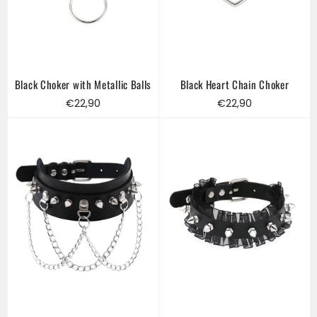
Black Choker with Metallic Balls
Black Heart Chain Choker
Regular
Regular
€22,90
€22,90
price
price