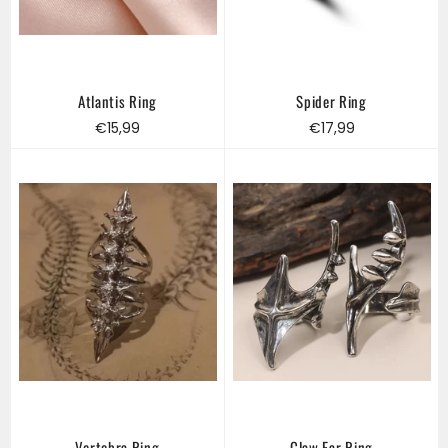
Atlantis Ring
Spider Ring
Regular
Regular
€15,99
€17,99
price
price
Vertebra Ring
Claw Ear Ring