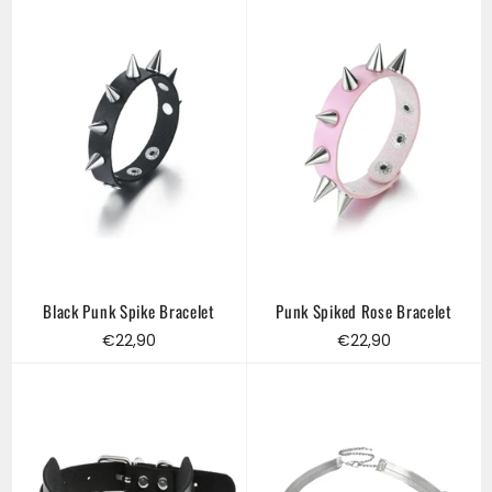
Black Punk Spike Bracelet
Punk Spiked Rose Bracelet
Regular
Regular
€22,90
€22,90
price
price